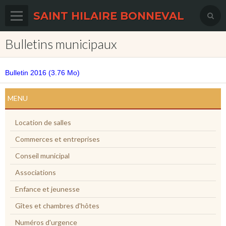
SAINT HILAIRE BONNEVAL
Bulletins municipaux
Accueil
Agenda
Bulletin 2016
(3.76 Mo)
Actualités
MENU
Album photos
Location de salles
Contact
Commerces et entreprises
Conseil municipal
Associations
Enfance et jeunesse
Gîtes et chambres d'hôtes
Numéros d'urgence